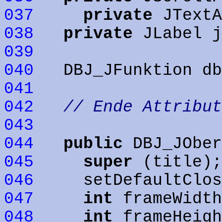
037
private
JTextA
038
private
JLabel j
039
040
DBJ_JFunktion d
041
042
// Ende Attribut
043
044
public
DBJ_JOber
045
super
(title);
046
setDefaultCloseOp
047
int
frameWidt
048
int
frameHeig