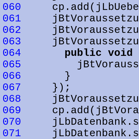
060
cp.add(jLbUeber
061
jBtVoraussetzung
062
jBtVoraussetzung
063
jBtVoraussetzung
064
public
void
065
jBtVoraussetzun
066
}
067
});
068
jBtVoraussetzung
069
cp.add(jBtVoraus
070
jLbDatenbank.se
071
jLbDatenbank.se