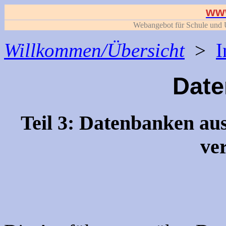
www
Webangebot für Schule und U
Willkommen/Übersicht
>
I
Dat
Teil 3: Datenbanken a
ve