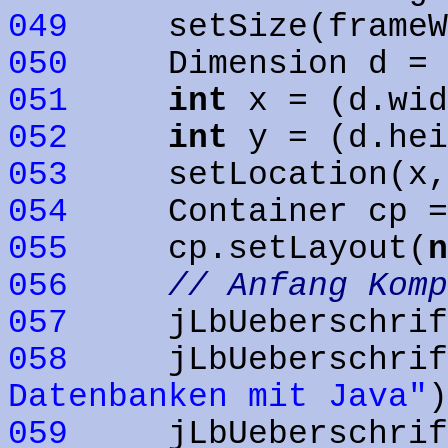
049
setSize(frameWid
050
Dimension d = Too
051
int
x = (d.wid
052
int
y = (d.hei
053
setLocation(x,
054
Container cp = g
055
cp.setLayout(
n
056
// Anfang Komp
057
jLbUeberschrift
058
jLbUeberschrift
Datenbanken mit Java"
)
059
jLbUeberschrift