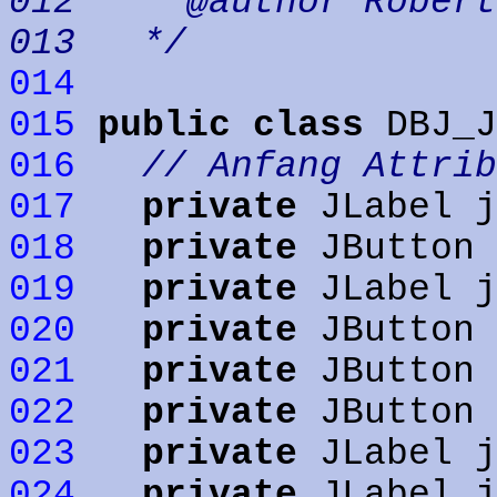
012 * @author Robert 
013 */
014
015
public
class
DBJ_J
016
// Anfang Attrib
017
private
JLabel j
018
private
JButton 
019
private
JLabel j
020
private
JButton 
021
private
JButton 
022
private
JButton 
023
private
JLabel j
024
private
JLabel j