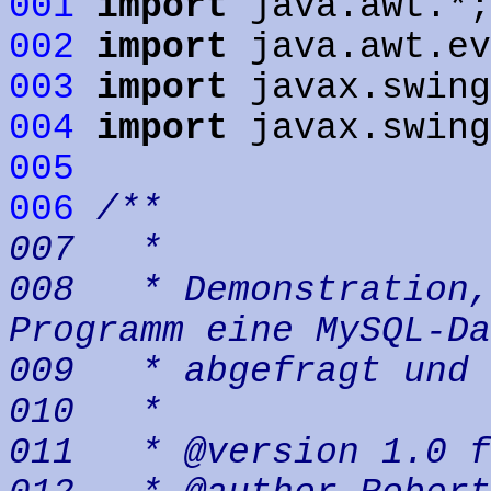
001
import
java.awt.*;
002
import
java.awt.ev
003
import
javax.swing
004
import
javax.swing
005
006
/**
007 *
008 * Demonstration,
Programm eine MySQL-Da
009 * abgefragt und m
010 *
011 * @version 1.0 f