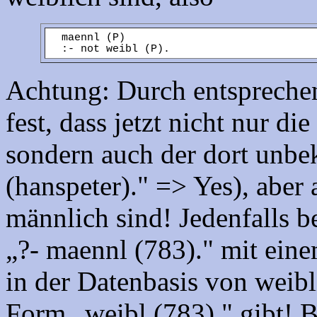
maennl (P)
:- not weibl (P).
Achtung: Durch entsprechen
fest, dass jetzt nicht nur d
sondern auch der dort unbe
(hanspeter)." => Yes), aber
männlich sind! Jedenfalls b
„?- maennl (783)." mit eine
in der Datenbasis von weibl
Form „weibl (783)." gibt! 