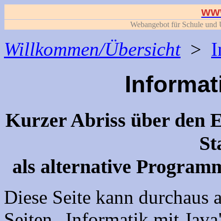
www
Webangebot für Schule und U
Willkommen/Übersicht
>
I
Informat
Kurzer Abriss über den E
St
als alternative Program
Diese Seite kann durchaus 
Seiten „Informatik mit Jav