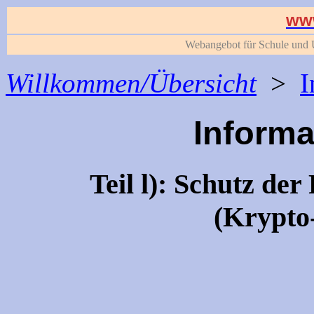
www
Webangebot für Schule und U
Willkommen/Übersicht
>
I
Informa
Teil l): Schutz de
(Krypto