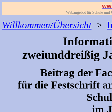
www
Webangebot für Schule und U
Willkommen/Übersicht
>
I
Informati
zweiunddreißig Ja
Beitrag der Fa
für die Festschrift a
Schu
im 